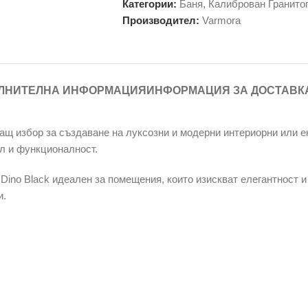
Категории:
Баня
,
Калиброван Гранито
Производител:
Varmora
ЛНИТЕЛНА ИНФОРМАЦИЯ
ИНФОРМАЦИЯ ЗА ДОСТАВК
яващ избор за създаване на луксозни и модерни интериорни или 
ил и функционалност.
Dino Black идеален за помещения, които изискват елегантност 
и.