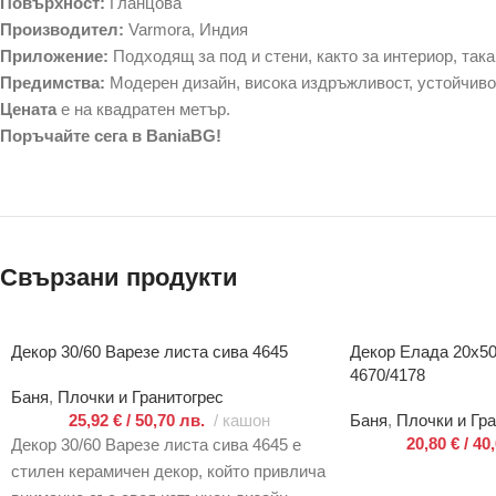
Повърхност:
Гланцова
Производител:
Varmora, Индия
Приложение:
Подходящ за под и стени, както за интериор, така
Предимства:
Модерен дизайн, висока издръжливост, устойчиво
Цената
е на квадратен метър.
Поръчайте сега в BaniaBG!
Свързани продукти
Декор 30/60 Варезе листа сива 4645
Декор Елада 20х50 с
4670/4178
Баня
,
Плочки и Гранитогрес
25,92
€
/ 50,70 лв.
кашон
Баня
,
Плочки и Гра
20,80
€
/ 40
Декор 30/60 Варезе листа сива 4645 е
стилен керамичен декор, който привлича