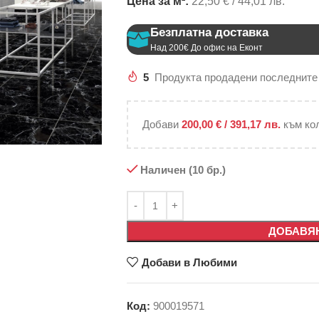
Цена за м²:
22,50 € / 44,01 лв.
Безплатна доставка
Над 200€ До офис на Еконт
5
Продукта продадени последните
Добави
200,00
€
/ 391,17 лв.
към ко
Наличен (10 бр.)
ДОБАВЯН
Добави в Любими
Код:
900019571