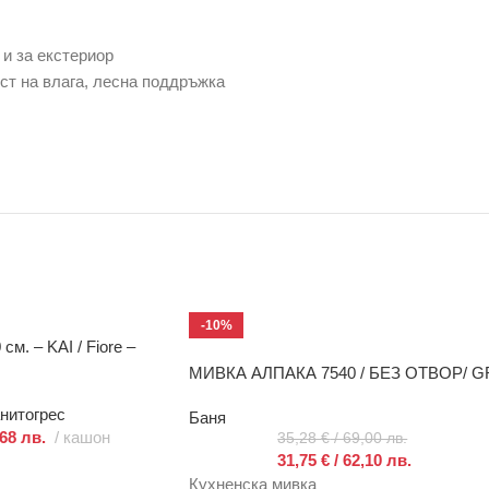
 и за екстериор
ст на влага, лесна поддръжка
-10%
м. – KAI / Fiore –
МИВКА АЛПАКА 7540 / БЕЗ ОТВОР/ G
нитогрес
Баня
,68 лв.
кашон
35,28
€
/ 69,00 лв.
31,75
€
/ 62,10 лв.
Кухненска мивка