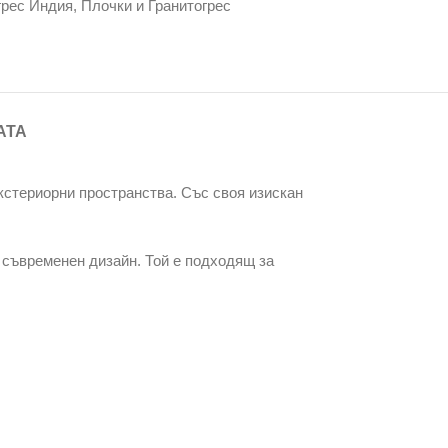
грес Индия
,
Плочки и Гранитогрес
АТА
екстериорни пространства. Със своя изискан
и съвременен дизайн. Той е подходящ за