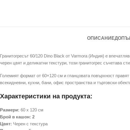
ОПИСАНИЕ
ДОПЪ
Гранитогресът 60/120 Dino Black от Varmora (Индия) е впечатл
черен цвят и деликатни текстури, този гранитогрес съчетава ст
Големият формат от 60×120 см и гланцовата повърхност правят 
всекидневни, кухни, бани, офис пространства и търговски обект
Характеристики на продукта:
Размери:
60 x 120 см
Брой в кашон: 2
Цвят:
Черен с текстура