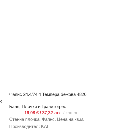
Фаянс 24.4/74.4 Темпера бежова 4826
Фаянс 24.4/74.4
4840
R
Баня
,
Плочки и Гранитогрес
19,08
€
/ 37,32 лв.
кашон
Баня
,
Плочки и 
19,08
€
/
Стенна плочка. Фаянс. Цена на кв.м.
Стенна плочка. 
Производител: KAI
Производител: 