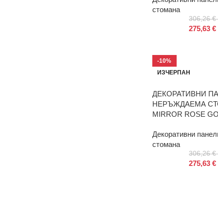
стомана
306,26
€
275,63
€
-10%
ИЗЧЕРПАН
ДЕКОРАТИВНИ П
НЕРЪЖДАЕМА СТОМ
MIRROR ROSE G
Декоративни панел
стомана
306,26
€
275,63
€