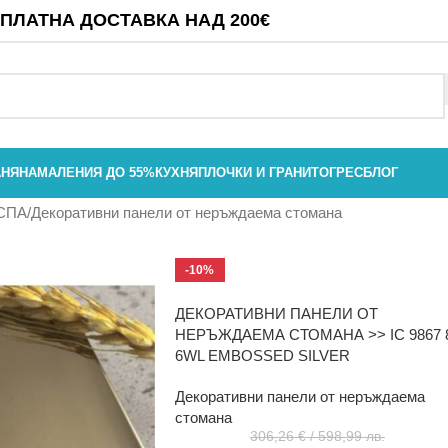
ПЛАТНА ДОСТАВКА НАД 200€
АНЯ
НАМАЛЕНИЯ ДО 55%
КУХНЯ
ПЛОЧКИ И ГРАНИТОГРЕС
БЛОГ
 СПА
Декоративни панели от неръждаема стомана
-10%
ДЕКОРАТИВНИ ПАНЕЛИ ОТ
НЕРЪЖДАЕМА СТОМАНА >> IC 9867 
6WL EMBOSSED SILVER
Декоративни панели от неръждаема
стомана
306,26
€
/ 598,99 лв.