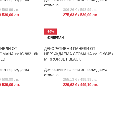
стомана
/ 598,99 лв.
306,26
€
/ 598,99 лв.
/ 539,09 лв.
275,63
€
/ 539,09 лв.
-10%
ИЗЧЕРПАН
АНЕЛИ ОТ
ДЕКОРАТИВНИ ПАНЕЛИ ОТ
АНА >> IC 9821 8K
НЕРЪЖДАЕМА СТОМАНА >> IC 9845 
OLD
MIRROR JET BLACK
и от неръждаема
Декоративни панели от неръждаема
стомана
/ 598,99 лв.
255,13
€
/ 498,99 лв.
/ 539,09 лв.
229,62
€
/ 449,10 лв.