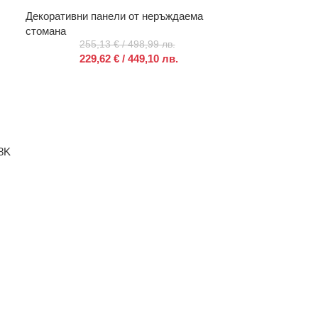
Декоративни панели от неръждаема
стомана
255,13
€
/ 498,99 лв.
229,62
€
/ 449,10 лв.
8K