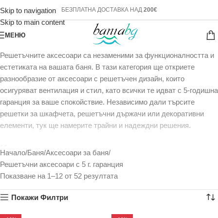
Skip to navigation
БЕЗПЛАТНА ДОСТАВКА НАД
200€
Skip to main content
МЕНЮ
Решетъчните аксесоари са незаменими за функционалността и
естетиката на вашата баня. В тази категория ще откриете
разнообразие от аксесоари с решетъчен дизайн, които
осигуряват вентилация и стил, като всички те идват с 5-годишна
гаранция за ваше спокойствие. Независимо дали търсите
решетки за шкафчета, решетъчни държачи или декоративни
елементи, тук ще намерите трайни и надеждни решения.
Какво ще намерите в тази категория
Начало
Баня
Аксесоари за баня
Решетъчни аксесоари с 5 г. гаранция
Решетъчни аксесоари за баня – за добавяне на визуален
Показване на 1–12 от 52 резултата
интерес
Решетъчни държачи за сапун, четки и други
Покажи Филтри
Комплекти за монтаж – включващи крепежни елементи за лесна