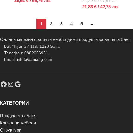
28,51
€
/ 55,76 лв.
24,29
€
/ 47,51 лв.
21,86
€
/ 42,75 лв.
1
2
3
4
5
→
Онлайн магазин с всички необходими продукти за вашата баня
bul. "Iliyantsi" 119, 1220 Sofia
Телефон: 0882666951
Email: info@baniabg.com
КАТЕГОРИИ
Продукти за Баня
Конзолни мебели
Структури