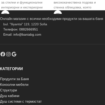
за стилни и функционални
висококачествена подова и
интериорни и екстериорни
стенна облицовка, която
пространства. С елегантния си
съчетава изтънчен стил и
син
Онлайн магазин с всички необходими продукти за вашата баня
bul. "Iliyantsi" 119, 1220 Sofia
Телефон: 0882666951
Email: info@baniabg.com
КАТЕГОРИИ
Продукти за Баня
Конзолни мебели
Структури
Душ кабини
Душ системи с термостат