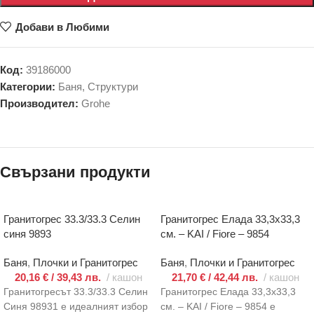
Добави в Любими
Код:
39186000
Категории:
Баня
,
Структури
Производител:
Grohe
Свързани продукти
Гранитогрес 33.3/33.3 Селин
Гранитогрес Елада 33,3х33,3
синя 9893
см. – KAI / Fiore – 9854
Баня
,
Плочки и Гранитогрес
Баня
,
Плочки и Гранитогрес
20,16
€
/ 39,43 лв.
кашон
21,70
€
/ 42,44 лв.
кашон
Гранитогресът 33.3/33.3 Селин
Гранитогрес Елада 33,3х33,3
Синя 98931 е идеалният избор
см. – KAI / Fiore – 9854 е