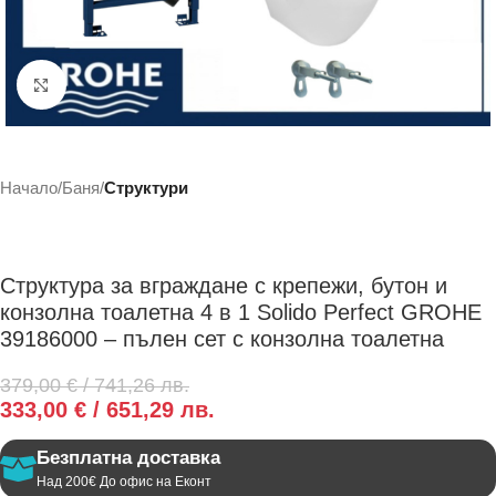
Click to enlarge
Начало
Баня
Структури
Структура за вграждане с крепежи, бутон и
конзолна тоалетна 4 в 1 Solido Perfect GROHE
39186000 – пълен сет с конзолна тоалетна
379,00
€
/ 741,26 лв.
333,00
€
/ 651,29 лв.
Безплатна доставка
Над 200€ До офис на Еконт