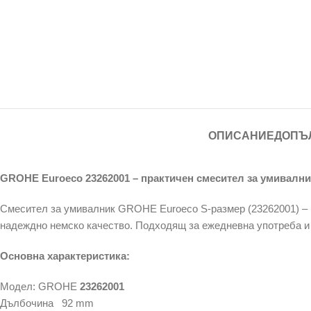
ОПИСАНИЕ
ДОПЪ
GROHE Euroeco 23262001 – практичен смесител за умивални
Смесител за умивалник GROHE Euroeco S-размер (23262001) – к
надеждно немско качество. Подходящ за ежедневна употреба и
Основн
а
характеристик
а
:
Модел: GROHE
23262001
Дълбочина 92 mm