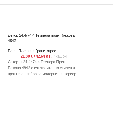
Декор 24.4/74.4 Темпера принт бежова
Декор Елада 20х5
4842
4670/4178
Баня
,
Плочки и Гранитогрес
Баня
,
Плочки и 
21,80
€
/ 42,64 лв.
кашон
20,80
€
/
Декорът 24.4×74.4 Темпера Принт
Бежова 4842 е изключително стилен и
практичен избор за модерния интериор.
Съчетавайки топли бежови нюанси и