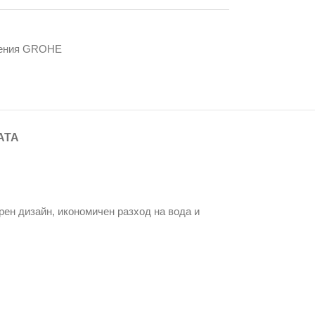
жения GROHE
АТА
ен дизайн, икономичен разход на вода и