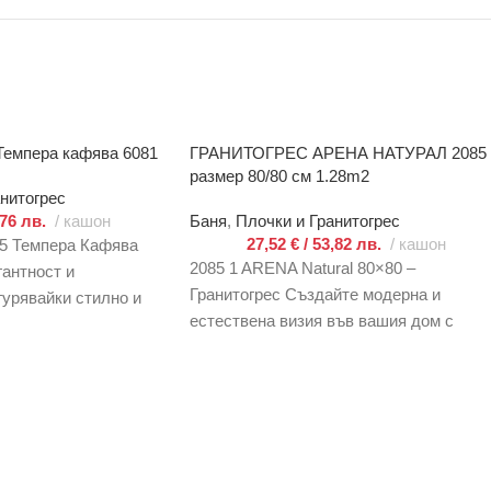
 Темпера кафява 6081
ГРАНИТОГРЕС АРЕНА НАТУРАЛ 2085
размер 80/80 см 1.28m2
нитогрес
,76 лв.
кашон
Баня
,
Плочки и Гранитогрес
27,52
€
/ 53,82 лв.
кашон
45 Темпера Кафява
2085 1 ARENA Natural 80×80 –
гантност и
Гранитогрес Създайте модерна и
гурявайки стилно и
естествена визия във вашия дом с
всяко помещение. Със
гранитогрес 2085 1 ARENA