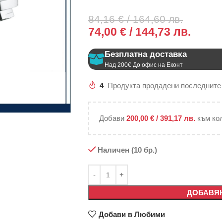
84,16
€
/ 164,60 лв.
74,00
€
/ 144,73 лв.
Безплатна доставка
Над 200€ До офис на Еконт
4
Продукта продадени последните
Добави
200,00
€
/ 391,17 лв.
към ко
Наличен (10 бр.)
ДОБАВЯН
Добави в Любими