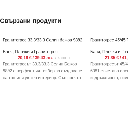
Свързани продукти
Гранитогрес 33.3/33.3 Селин бежов 9892
Гранитогрес 45/45
Баня
,
Плочки и Гранитогрес
Баня
,
Плочки и Гра
20,16
€
/ 39,43 лв.
кашон
21,35
€
/ 41
Гранитогресът 33.3/33.3 Селин Бежов
Гранитогресът 45/
9892 е перфектният избор за създаване
6081 съчетава еле
на топъл и уютен интериор. Със своята
издръжливост, оси
нежна бежова тоналност
топло усещане за 
своето кафяво