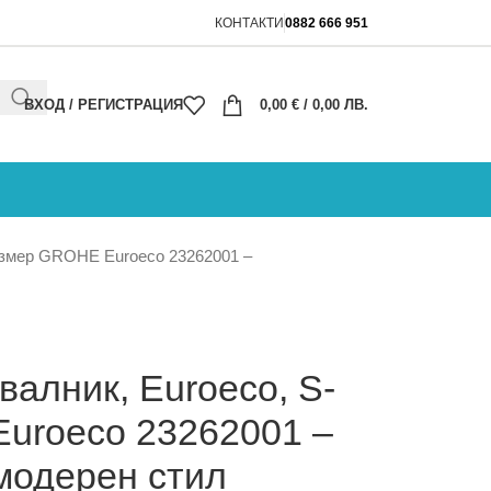
КОНТАКТИ
0882 666 951
ВХОД / РЕГИСТРАЦИЯ
0,00
€
/ 0,00 ЛВ.
азмер GROHE Euroeco 23262001 –
валник, Euroeco, S-
uroeco 23262001 –
модерен стил