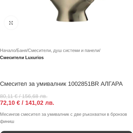
Click to enlarge
Начало
Баня
Смесители, душ системи и панели
Смесители Luxurios
Смесител за умивалник 1002851BR АЛГАРА
80,11
€
/ 156,68 лв.
72,10
€
/ 141,02 лв.
Месингов смесител за умивалник с две ръкохватки в бронзов
финиш