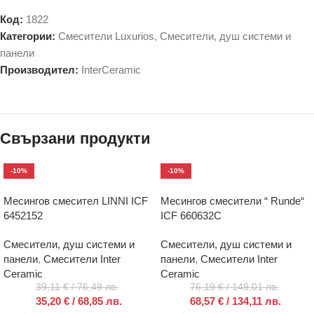
Код:
1822
Категории:
Смесители Luxurios
,
Смесители, душ системи и
панели
Производител:
InterCeramic
Свързани продукти
-10%
-10%
Месингов смесител LINNI ICF
Месингов смесители “ Runde“
6452152
ICF 660632C
Смесители, душ системи и
Смесители, душ системи и
панели
,
Смесители Inter
панели
,
Смесители Inter
Ceramic
Ceramic
39,11
€
/ 76,49 лв.
76,19
€
/ 149,01 лв.
35,20
€
/ 68,85 лв.
68,57
€
/ 134,11 лв.