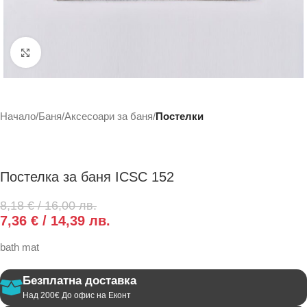
Click to enlarge
Начало
Баня
Аксесоари за баня
Постелки
Постелка за баня ICSC 152
8,18
€
/ 16,00 лв.
7,36
€
/ 14,39 лв.
bath mat
Безплатна доставка
Над 200€ До офис на Еконт