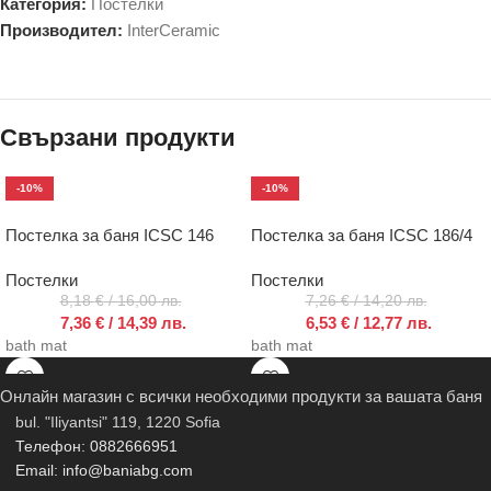
Категория:
Постелки
Производител:
InterCeramic
Свързани продукти
-10%
-10%
Постелка за баня ICSC 146
Постелка за баня ICSC 186/4
Постелки
Постелки
8,18
€
/ 16,00 лв.
7,26
€
/ 14,20 лв.
7,36
€
/ 14,39 лв.
6,53
€
/ 12,77 лв.
bath mat
bath mat
Онлайн магазин с всички необходими продукти за вашата баня
bul. "Iliyantsi" 119, 1220 Sofia
Телефон: 0882666951
Email: info@baniabg.com