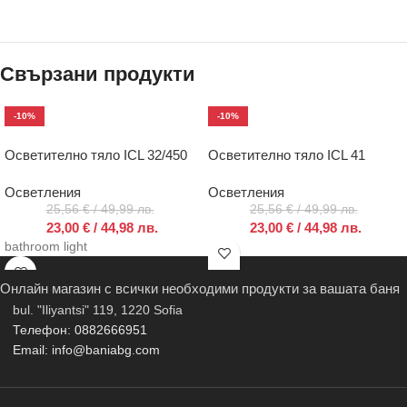
Свързани продукти
-10%
-10%
Осветително тяло ICL 32/450
Осветително тяло ICL 41
Осветления
Осветления
25,56
€
/ 49,99 лв.
25,56
€
/ 49,99 лв.
23,00
€
/ 44,98 лв.
23,00
€
/ 44,98 лв.
bathroom light
Онлайн магазин с всички необходими продукти за вашата баня
bul. "Iliyantsi" 119, 1220 Sofia
Телефон: 0882666951
Email: info@baniabg.com