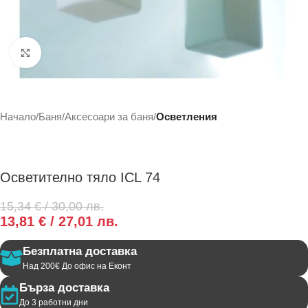
Click to enlarge
Начало
Баня
Аксесоари за баня
Осветления
Осветително тяло ICL 74
15,34
€
/ 30,00 лв.
13,81
€
/ 27,01 лв.
Безплатна доставка
Над 200€ До офис на Еконт
Бърза доставка
До 3 работни дни