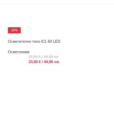
-10%
-10%
Осветително тяло ICL 60 LED
Осветително тя
Осветления
Осветления
25,56
€
/ 49,99 лв.
20,
23,00
€
/ 44,98 лв.
18,