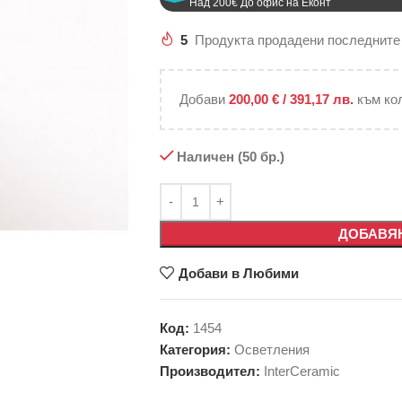
Над 200€ До офис на Еконт
5
Продукта продадени последните
Добави
200,00
€
/ 391,17 лв.
към ко
Наличен (50 бр.)
ДОБАВЯН
Добави в Любими
Код:
1454
Категория:
Осветления
Производител:
InterCeramic