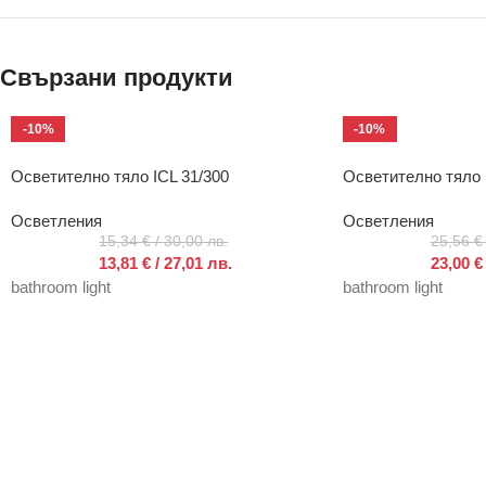
Свързани продукти
-10%
-10%
Осветително тяло ICL 31/300
Осветително тяло 
Осветления
Осветления
15,34
€
/ 30,00 лв.
25,56
€
13,81
€
/ 27,01 лв.
23,00
€
bathroom light
bathroom light