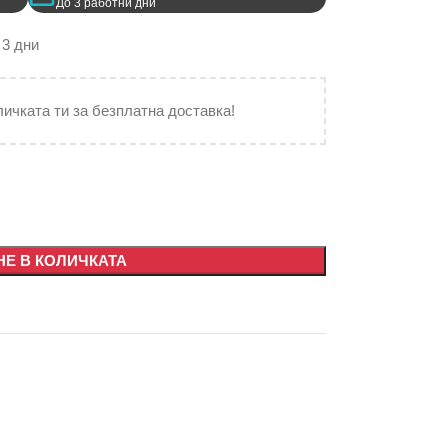
До 3 работни дни
 3 дни
личката ти за безплатна доставка!
Е В КОЛИЧКАТА