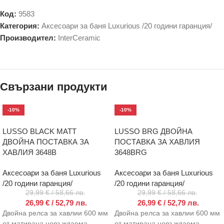
Код:
9583
Категория:
Аксесоари за баня Luxurious /20 години гаранция/
Производител:
InterCeramic
Свързани продукти
-10%
-10%
LUSSO BLACK MATT
LUSSO BRG ДВОЙНА
ДВОЙНА ПОСТАВКА ЗА
ПОСТАВКА ЗА ХАВЛИЯ
ХАВЛИЯ 3648B
3648BRG
Аксесоари за баня Luxurious
Аксесоари за баня Luxurious
/20 години гаранция/
/20 години гаранция/
29,99
€
/ 58,66 лв.
29,99
€
/ 58,66 лв.
26,99
€
/ 52,79 лв.
26,99
€
/ 52,79 лв.
Двойна релса за хавлии 600 мм
Двойна релса за хавлии 600 мм
от матирана неръждаема
от матирана неръждаема