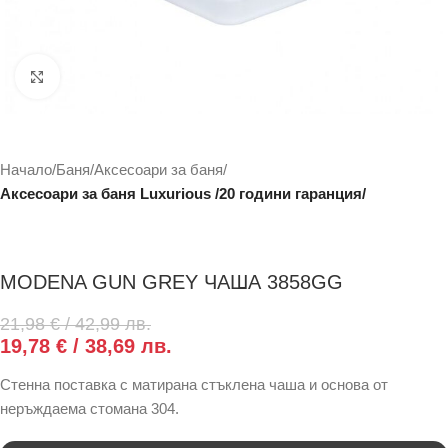
Click to enlarge
Начало
Баня
Аксесоари за баня
Аксесоари за баня Luxurious /20 години гаранция/
MODENA GUN GREY ЧАША 3858GG
21,98
€
/ 42,99 лв.
19,78
€
/ 38,69 лв.
Стенна поставка с матирана стъклена чаша и основа от
неръждаема стомана 304.