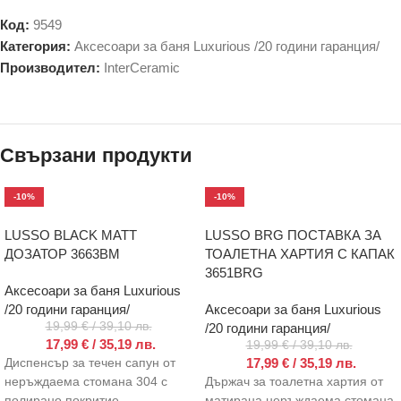
Код:
9549
Категория:
Аксесоари за баня Luxurious /20 години гаранция/
Производител:
InterCeramic
Свързани продукти
-10%
-10%
LUSSO BLACK MATT
LUSSO BRG ПОСТАВКА ЗА
ДОЗАТОР 3663BM
ТОАЛЕТНА ХАРТИЯ С КАПАК
3651BRG
Аксесоари за баня Luxurious
/20 години гаранция/
Аксесоари за баня Luxurious
19,99
€
/ 39,10 лв.
/20 години гаранция/
17,99
€
/ 35,19 лв.
19,99
€
/ 39,10 лв.
17,99
€
/ 35,19 лв.
Диспенсър за течен сапун от
неръждаема стомана 304 с
Държач за тоалетна хартия от
полирано покритие.
матирана неръждаема стомана