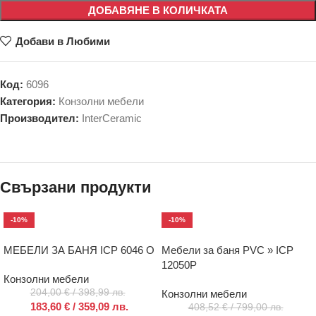
ДОБАВЯНЕ В КОЛИЧКАТА
Добави в Любими
Код:
6096
Категория:
Конзолни мебели
Производител:
InterCeramic
Свързани продукти
-10%
-10%
МЕБЕЛИ ЗА БАНЯ ICP 6046 O
Мебели за баня PVC » ICP
12050P
Конзолни мебели
204,00
€
/ 398,99 лв.
Конзолни мебели
183,60
€
/ 359,09 лв.
408,52
€
/ 799,00 лв.