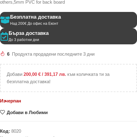
others,5mm PVC for back board
Безплатна доставка
Над 200€ До офис на Еконт
Бърза доставка
До 3 работни дни
6
Продукта продадени последните 3 дни
Добави
200,00
€
/ 391,17 лв.
към количката ти за
безплатна доставка!
Изчерпан
Добави в Любими
Код:
8020