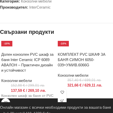
Категория:
Конзолни мебели
Производител:
InterCeramic
Свързани продукти
-10%
-10%
Долен конзолен PVC шкаф за
КОМПЛЕКТ PVC ШКАФ ЗА
баня Inter Ceramic ICP 6089
БАНЯ СИМОН 6050-
АВАЛОН – Практичен дизайн
039+УМИВ.6066G
и устойчивост
Конзолни мебели
357,40
€
/ 699,01 лв.
Конзолни мебели
321,66
€
/ 629,11 лв.
152,88
€
/ 299,01 лв.
137,59
€
/ 269,10 лв.
Конзолен шкаф за баня от PVC
Онлайн магазин с всички необходими продукти за вашата баня