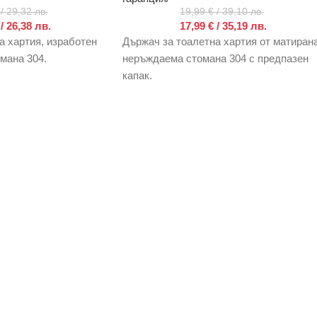
/ 29,32 лв.
19,99
€
/ 39,10 лв.
/ 26,38 лв.
17,99
€
/ 35,19 лв.
а хартия, изработен
Държач за тоалетна хартия от матиран
мана 304.
неръждаема стомана 304 с предпазен
капак.