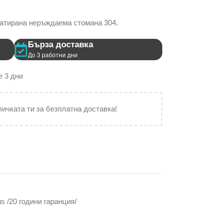
матирана неръждаема стомана 304.
Бърза доставка
До 3 работни дни
 3 дни
личката ти за безплатна доставка!
s /20 години гаранция/