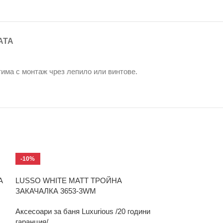
АТА
има с монтаж чрез лепило или винтове.
-10%
-10%
А
LUSSO WHITE MATT ТРОЙНА
MODENA CHRO
ЗАКАЧАЛКА 3653-3WM
ХАВЛИЯ 30СМ 
Аксесоари за баня Luxurious /20 години
Аксесоари за ба
гаранция/
гаранция/