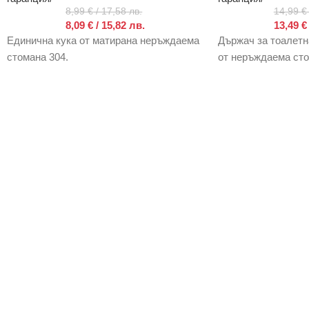
8,99
€
/ 17,58 лв.
14,99
€
8,09
€
/ 15,82 лв.
13,49
€
Единична кука от матирана неръждаема
Държач за тоалетн
стомана 304.
от неръждаема сто