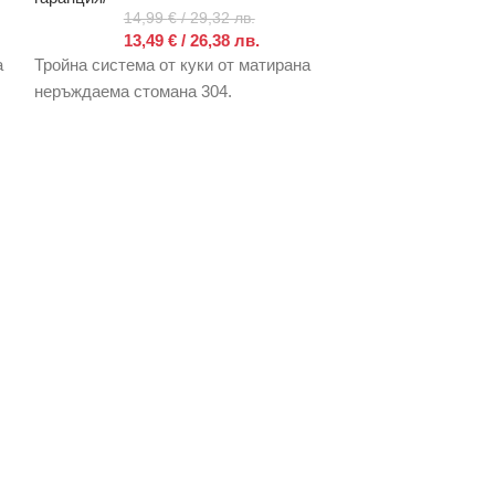
14,99
€
/ 29,32 лв.
24,
13,49
€
/ 26,38 лв.
22,
а
Тройна система от куки от матирана
300 мм стенна п
неръждаема стомана 304.
изработена от 