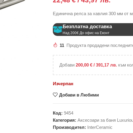
22,48
€
/ 43,97 лв.
Единична релса за хавлия 300 мм от 
Безплатна доставка
Над 200€ До офис на Еконт
11
Продукта продадени последните
Добави
200,00
€
/ 391,17 лв.
към ко
Изчерпан
Добави в Любими
Код:
9454
Категория:
Аксесоари за баня Luxuriou
Производител:
InterCeramic