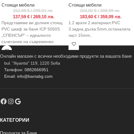
Стоящи мебели
Стоящи мебели
152,88
€
/ 299,01 лв.
204,00
€
/ 398,99 лв.
137,59
€
/ 269,10 лв.
183,60
€
/ 359,09 лв.
Представяме ви долния стоящ
1.2 врати 2.материал:PVC
PVC шкаф за баня ICP 5050S
3.задна дъска:5mm,останалата
„СПЕНСЪР“ – идеалното
част 15mm,
съчетание на съвременен
дизайн и практичност. С
Онлайн магазин с всички необходими продукти за вашата баня
bul. "Iliyantsi" 119, 1220 Sofia
Телефон: 0882666951
Email: info@baniabg.com
КАТЕГОРИИ
Продукти за Баня