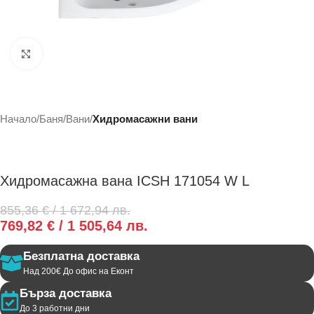
Click to enlarge
Начало
Баня
Вани
Хидромасажни вани
Хидромасажна вана ICSH 171054 W L
855,36
€
/ 1 672,94 лв.
769,82
€
/ 1 505,64 лв.
Безплатна доставка
Над 200€ До офис на Еконт
Бърза доставка
До 3 работни дни