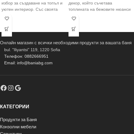
избор за създаване на топъл и
декор, който съчетава
уютен интериор. Със своята
топлината на бежовите нюанси
нежна бежова тоналност
с елегантен дизайн. Подходящ
за добавяне
Онлайн магазин с всички необходими продукти за вашата баня
bul. "Iliyantsi" 119, 1220 Sofia
Телефон: 0882666951
Email: info@baniabg.com
КАТЕГОРИИ
Продукти за Баня
Конзолни мебели
Структури