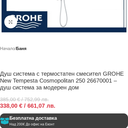
Click to enlarge
Начало
Баня
Душ система с термостатен смесител GROHE
New Tempesta Cosmopolitan 250 26670001 –
душ система за модерен дом
385,00
€
/ 752,99 лв.
338,00
€
/ 661,07 лв.
Безплатна доставка
Над 200€ До офис на Еконт