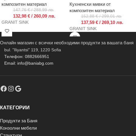
композитен материал
Кухненски мивки от
147,76
€
/ 288,99 лв.
композитен материал
132,98
€
/ 260,09 лв.
152,88
€
/ 299,01 лв.
137,59
€
/ 269,10 лв.
GRANIT SINK
GRANIT SINK
Онлайн магазин с всички необходими продукти за вашата баня
bul. "Iliyantsi" 119, 1220 Sofia
Телефон: 0882666951
Email: info@baniabg.com
КАТЕГОРИИ
Продукти за Баня
Конзолни мебели
Структури