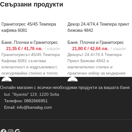
Свързани продукти
Гранитогрес 45/45 Темпера
Декор 24.4/74.4 Темпера принт
кафява 6081
бежова 4842
Баня
,
Плочки и Гранитогрес
Баня
,
Плочки и Гранитогрес
21,35
€
/ 41,76 лв.
кашон
21,80
€
/ 42,64 лв.
кашон
Гранитогресът 45/45 Темпера
Декорът 24.4×74.4 Темпера
Кафява 6081 съчетава
Принт Бежова 4842 е
елегантност и издръжливост,
изключително стилен и
осигурявайки стилно и топло
практичен избор за модерния
усещане за всяко помещение.
интериор. Съчетавайки топли
Със своето кафяво
бежови нюанси и
Онлайн магазин с всички необходими продукти за вашата баня
bul. "Iliyantsi" 119, 1220 Sofia
Телефон: 0882666951
Email: info@baniabg.com