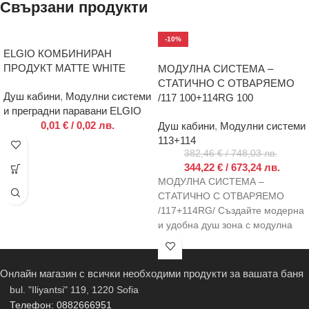
Свързани продукти
-10%
ELGIO КОМБИНИРАН
ПРОДУКТ MATTE WHITE
МОДУЛНА СИСТЕМА –
СТАТИЧНО С ОТВАРЯЕМО
Душ кабини
,
Модулни системи
/117 100+114RG 100
и преградни паравани ELGIO
0,01
€
/ 0,02 лв.
Душ кабини
,
Модулни системи
113+114
382,46
€
/ 748,03 лв.
344,22
€
/ 673,24 лв.
МОДУЛНА СИСТЕМА –
СТАТИЧНО С ОТВАРЯЕМО
/117+114RG/ Създайте модерна
и удобна душ зона с модулна
система 117+114RG – стилно
решение,
Онлайн магазин с всички необходими продукти за вашата баня
bul. "Iliyantsi" 119, 1220 Sofia
Телефон: 0882666951