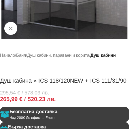
Click to enlarge
Начало
Баня
Душ кабини, паравани и корита
Душ кабини
Душ кабина » ICS 118/120NEW + ICS 111/31/90
295,54
€
/ 578,03 лв.
265,99
€
/ 520,23 лв.
Безплатна доставка
Над 200€ До офис на Еконт
Бърза доставка