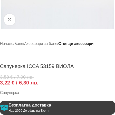
Click to enlarge
Начало
Баня
Аксесоари за баня
Стоящи aксесоари
Сапунерка ICCA 53159 ВИОЛА
3,58
€
/ 7,00 лв.
3,22
€
/ 6,30 лв.
Сапунерка
Безплатна доставка
Над 200€ До офис на Еконт