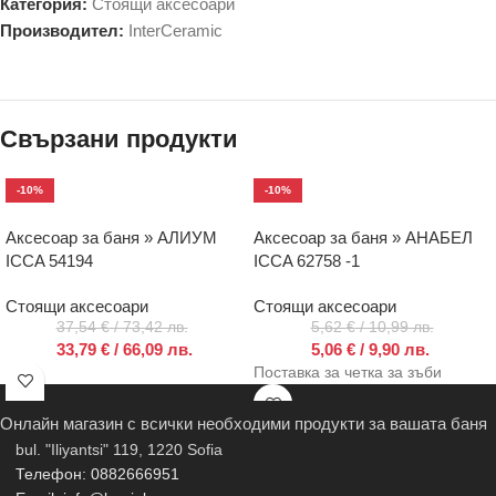
Категория:
Стоящи aксесоари
Производител:
InterCeramic
Свързани продукти
-10%
-10%
Аксесоар за баня » АЛИУМ
Аксесоар за баня » АНАБЕЛ
ICCA 54194
ICCA 62758 -1
Стоящи aксесоари
Стоящи aксесоари
37,54
€
/ 73,42 лв.
5,62
€
/ 10,99 лв.
33,79
€
/ 66,09 лв.
5,06
€
/ 9,90 лв.
Поставка за четка за зъби
Онлайн магазин с всички необходими продукти за вашата баня
bul. "Iliyantsi" 119, 1220 Sofia
Телефон: 0882666951